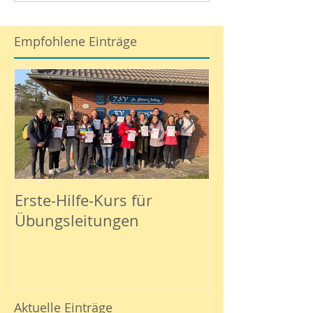
Empfohlene Einträge
Erste-Hilfe-Kurs für
Basketball ab 
Übungsleitungen
Dezember 23
Aktuelle Einträge