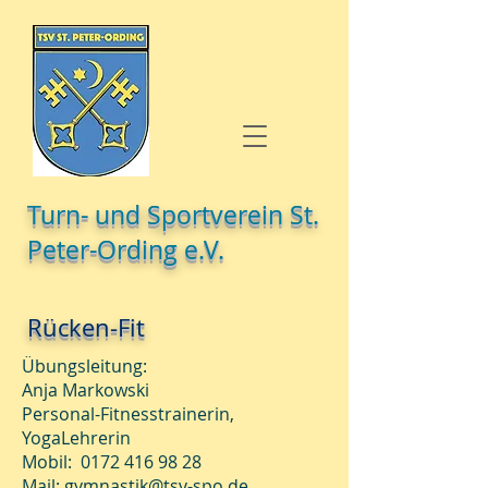
Turn- und Sportverein St.
Peter-Ording e.V.
Rücken-Fit
Übungsleitung:
A
nja Markowski
Personal-Fitnesstrainerin,
YogaLehrerin
Mobil:
0172 416 98 28
Mail:
gymnastik@tsv-spo.de