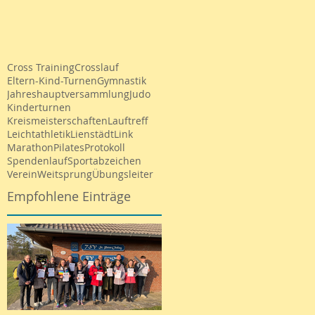
Cross Training
Crosslauf
Eltern-Kind-Turnen
Gymnastik
Jahreshauptversammlung
Judo
Kinderturnen
Kreismeisterschaften
Lauftreff
Leichtathletik
Lienstädt
Link
Marathon
Pilates
Protokoll
Spendenlauf
Sportabzeichen
Verein
Weitsprung
Übungsleiter
Empfohlene Einträge