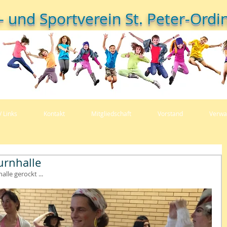
- und Sportverein St. Peter-Ordin
/ Links
Kontakt
Mitgliedschaft
Vorstand
Verwa
urnhalle
lle gerockt ...